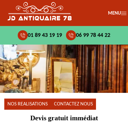
MENU
01 89 43 19 19
06 99 78 44 22
NOS REALISATIONS
CONTACTEZ NOUS
Devis gratuit immédiat