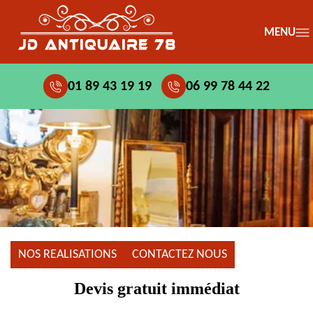
MENU
01 89 43 19 19
06 99 78 44 22
NOS REALISATIONS
CONTACTEZ NOUS
Devis gratuit immédiat