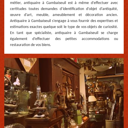
métier, antiquaire à Gambaiseuil est à même d’effectuer avec
certitudes toutes demandes d’identification d’objet d’antiquité,
œuvre d’art, meuble, ameublement et décoration ancien.
Antiquaire à Gambaiseuil s’engage à vous fournir des expertises et
estimations exactes quelque soit le type de vos objets de curiosité.
En tant que spécialiste, antiquaire à Gambaiseuil se charge
également d’effectuer des petites accommodations ou
restauration de vos biens.