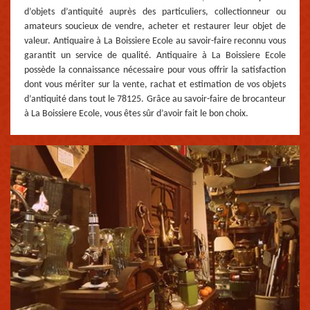
d’objets d’antiquité auprès des particuliers, collectionneur ou
amateurs soucieux de vendre, acheter et restaurer leur objet de
valeur. Antiquaire à La Boissiere Ecole au savoir-faire reconnu vous
garantit un service de qualité. Antiquaire à La Boissiere Ecole
possède la connaissance nécessaire pour vous offrir la satisfaction
dont vous mériter sur la vente, rachat et estimation de vos objets
d’antiquité dans tout le 78125. Grâce au savoir-faire de brocanteur
à La Boissiere Ecole, vous êtes sûr d’avoir fait le bon choix.