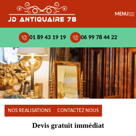
MENU
01 89 43 19 19
06 99 78 44 22
NOS REALISATIONS
CONTACTEZ NOUS
Devis gratuit immédiat