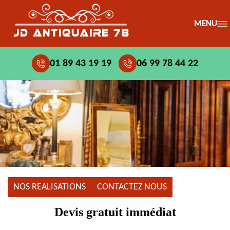
MENU
01 89 43 19 19
06 99 78 44 22
NOS REALISATIONS
CONTACTEZ NOUS
Devis gratuit immédiat