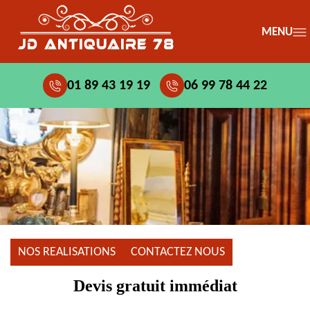
MENU
01 89 43 19 19
06 99 78 44 22
NOS REALISATIONS
CONTACTEZ NOUS
Devis gratuit immédiat