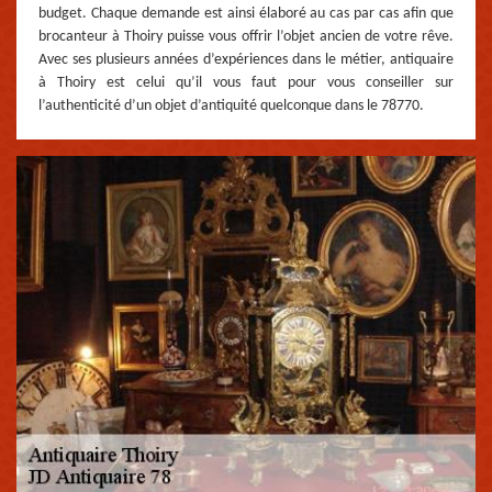
budget. Chaque demande est ainsi élaboré au cas par cas afin que
brocanteur à Thoiry puisse vous offrir l’objet ancien de votre rêve.
Avec ses plusieurs années d’expériences dans le métier, antiquaire
à Thoiry est celui qu’il vous faut pour vous conseiller sur
l’authenticité d’un objet d’antiquité quelconque dans le 78770.