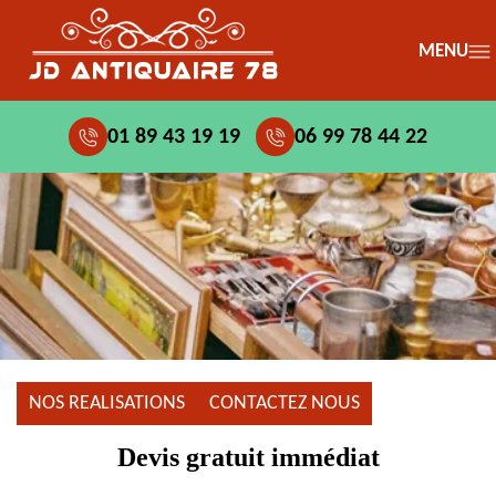
MENU
01 89 43 19 19
06 99 78 44 22
NOS REALISATIONS
CONTACTEZ NOUS
Devis gratuit immédiat