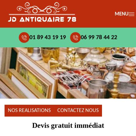
MENU
01 89 43 19 19
06 99 78 44 22
NOS REALISATIONS
CONTACTEZ NOUS
Devis gratuit immédiat