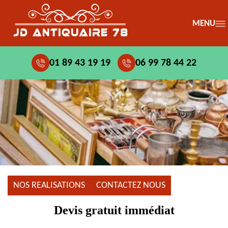
MENU
01 89 43 19 19
06 99 78 44 22
NOS REALISATIONS
CONTACTEZ NOUS
Devis gratuit immédiat