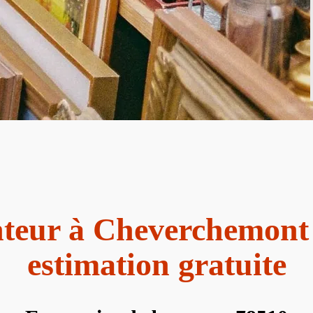
teur à Cheverchemont
estimation gratuite