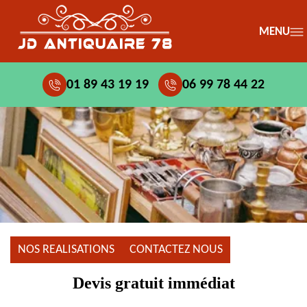
MENU
01 89 43 19 19
06 99 78 44 22
NOS REALISATIONS
CONTACTEZ NOUS
Devis gratuit immédiat