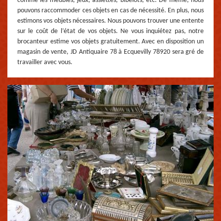
comme les meubles, jeux, assiettes, bibelots, etc. De même, nous
pouvons raccommoder ces objets en cas de nécessité. En plus, nous
estimons vos objets nécessaires. Nous pouvons trouver une entente
sur le coût de l’état de vos objets. Ne vous inquiétez pas, notre
brocanteur estime vos objets gratuitement. Avec en disposition un
magasin de vente, JD Antiquaire 78 à Ecquevilly 78920 sera gré de
travailler avec vous.