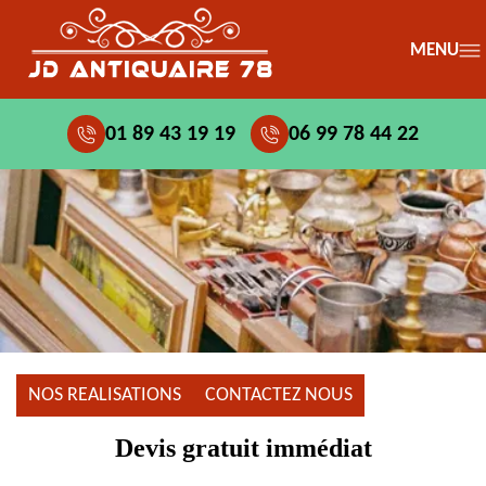
MENU
01 89 43 19 19
06 99 78 44 22
NOS REALISATIONS
CONTACTEZ NOUS
Devis gratuit immédiat