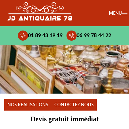
MENU
01 89 43 19 19
06 99 78 44 22
NOS REALISATIONS
CONTACTEZ NOUS
Devis gratuit immédiat