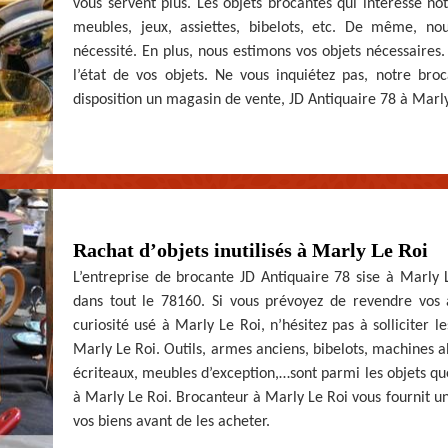
vous servent plus. Les objets brocantes qui intéresse 
meubles, jeux, assiettes, bibelots, etc. De même, 
nécessité. En plus, nous estimons vos objets nécessaires
l’état de vos objets. Ne vous inquiétez pas, notre bro
disposition un magasin de vente, JD Antiquaire 78 à Marly
Rachat d’objets inutilisés à Marly Le Roi
L’entreprise de brocante JD Antiquaire 78 sise à Marly Le
dans tout le 78160. Si vous prévoyez de revendre vos
curiosité usé à Marly Le Roi, n’hésitez pas à solliciter l
Marly Le Roi. Outils, armes anciens, bibelots, machines a
écriteaux, meubles d’exception,…sont parmi les objets qu
à Marly Le Roi. Brocanteur à Marly Le Roi vous fournit un
vos biens avant de les acheter.