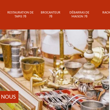
E
RESTAURATION DE
BROCANTEUR
DÉBARRAS DE
RACH
TAPIS 78
78
MAISON 78
 NOUS