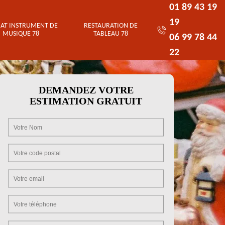
01 89 43 19
19
AT INSTRUMENT DE
RESTAURATION DE
MUSIQUE 78
TABLEAU 78
06 99 78 44
22
DEMANDEZ VOTRE
ESTIMATION GRATUIT