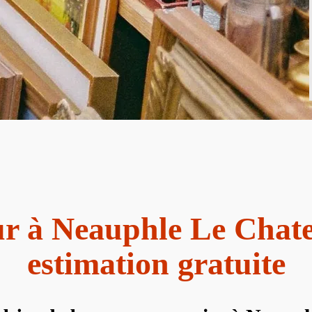
r à Neauphle Le Chat
estimation gratuite