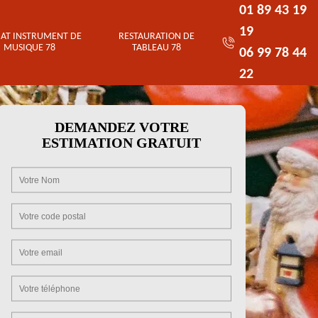
01 89 43 19
19
AT INSTRUMENT DE
RESTAURATION DE
MUSIQUE 78
TABLEAU 78
06 99 78 44
22
DEMANDEZ VOTRE
ESTIMATION GRATUIT