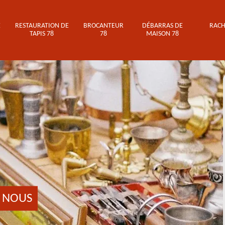
E
RESTAURATION DE
BROCANTEUR
DÉBARRAS DE
RACH
TAPIS 78
78
MAISON 78
 NOUS