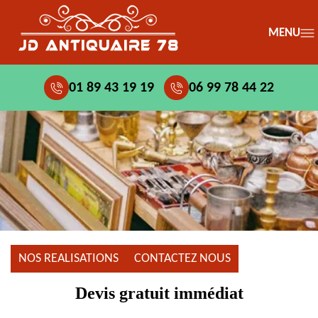
MENU
01 89 43 19 19
06 99 78 44 22
NOS REALISATIONS
CONTACTEZ NOUS
Devis gratuit immédiat