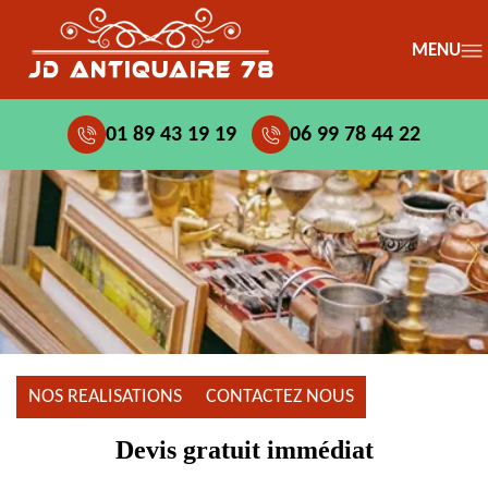
MENU
01 89 43 19 19
06 99 78 44 22
NOS REALISATIONS
CONTACTEZ NOUS
Devis gratuit immédiat