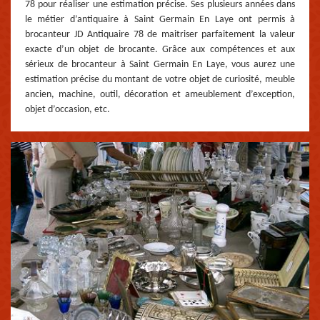
78 pour réaliser une estimation précise. Ses plusieurs années dans
le métier d’antiquaire à Saint Germain En Laye ont permis à
brocanteur JD Antiquaire 78 de maitriser parfaitement la valeur
exacte d’un objet de brocante. Grâce aux compétences et aux
sérieux de brocanteur à Saint Germain En Laye, vous aurez une
estimation précise du montant de votre objet de curiosité, meuble
ancien, machine, outil, décoration et ameublement d’exception,
objet d’occasion, etc.