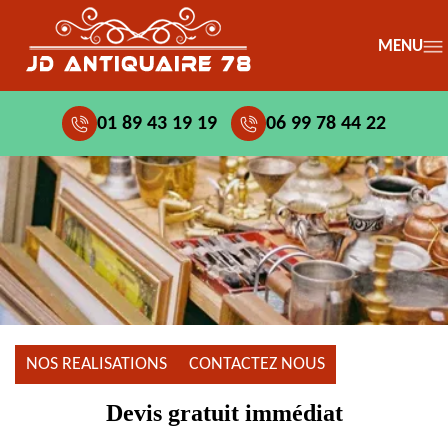
MENU
01 89 43 19 19
06 99 78 44 22
NOS REALISATIONS
CONTACTEZ NOUS
Devis gratuit immédiat