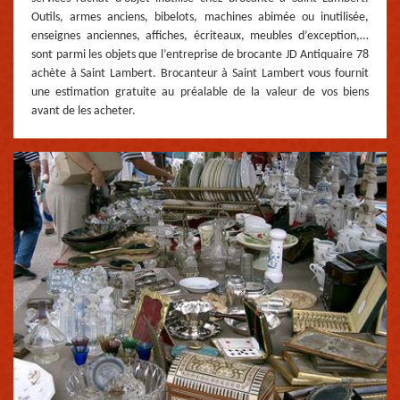
Outils, armes anciens, bibelots, machines abimée ou inutilisée,
enseignes anciennes, affiches, écriteaux, meubles d’exception,…
sont parmi les objets que l’entreprise de brocante JD Antiquaire 78
achète à Saint Lambert. Brocanteur à Saint Lambert vous fournit
une estimation gratuite au préalable de la valeur de vos biens
avant de les acheter.