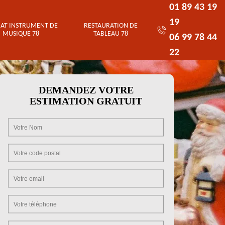
01 89 43 19
19
AT INSTRUMENT DE
RESTAURATION DE
MUSIQUE 78
TABLEAU 78
06 99 78 44
22
DEMANDEZ VOTRE
ESTIMATION GRATUIT