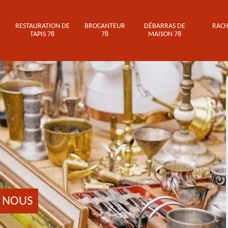
E
RESTAURATION DE
BROCANTEUR
DÉBARRAS DE
RACH
TAPIS 78
78
MAISON 78
 NOUS