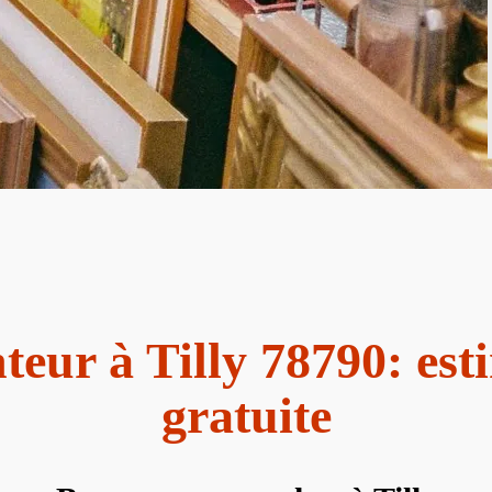
teur à Tilly 78790: est
gratuite