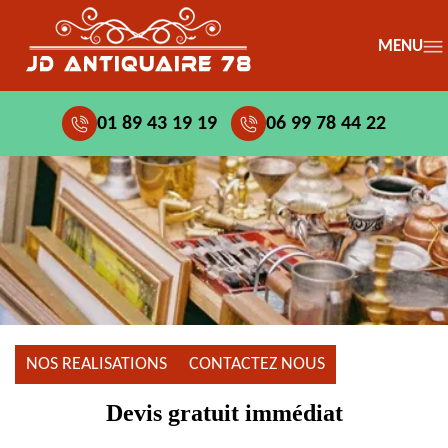
MENU
01 89 43 19 19
06 99 78 44 22
NOS REALISATIONS
CONTACTEZ NOUS
Devis gratuit immédiat