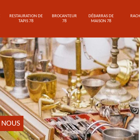
E
RESTAURATION DE
BROCANTEUR
DÉBARRAS DE
RACH
TAPIS 78
78
MAISON 78
 NOUS