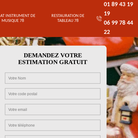
01 89 43 19
19
AT INSTRUMENT DE
RESTAURATION DE
MUSIQUE 78
TABLEAU 78
06 99 78 44
22
DEMANDEZ VOTRE
ESTIMATION GRATUIT