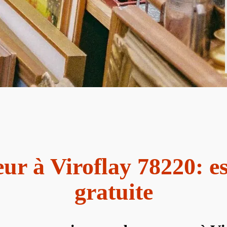
ur à Viroflay 78220: e
gratuite