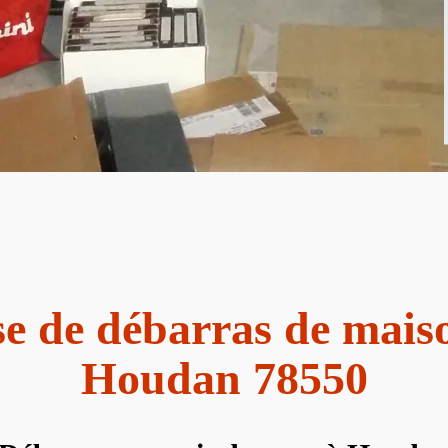
se de débarras de maiso
Houdan 78550