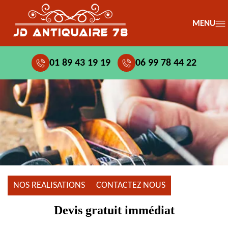
MENU
01 89 43 19 19
06 99 78 44 22
NOS REALISATIONS
CONTACTEZ NOUS
Devis gratuit immédiat