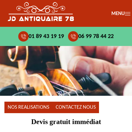
MENU
01 89 43 19 19
06 99 78 44 22
NOS REALISATIONS
CONTACTEZ NOUS
Devis gratuit immédiat