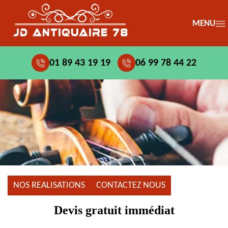
MENU
01 89 43 19 19
06 99 78 44 22
NOS REALISATIONS
CONTACTEZ NOUS
Devis gratuit immédiat