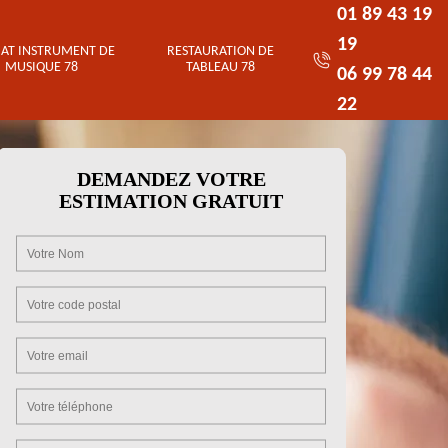
01 89 43 19
19
AT INSTRUMENT DE
RESTAURATION DE
MUSIQUE 78
TABLEAU 78
06 99 78 44
22
DEMANDEZ VOTRE
ESTIMATION GRATUIT