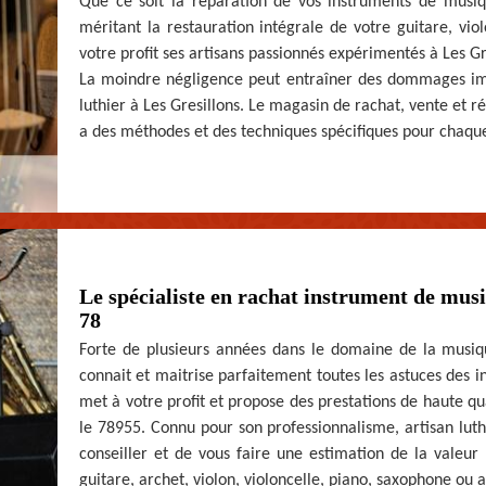
Que ce soit la réparation de vos instruments de musi
méritant la restauration intégrale de votre guitare, vio
votre profit ses artisans passionnés expérimentés à Les Gre
La moindre négligence peut entraîner des dommages impor
luthier à Les Gresillons. Le magasin de rachat, vente et 
a des méthodes et des techniques spécifiques pour chaque
Le spécialiste en rachat instrument de mus
78
Forte de plusieurs années dans le domaine de la musique
connait et maitrise parfaitement toutes les astuces des i
met à votre profit et propose des prestations de haute q
le 78955. Connu pour son professionnalisme, artisan luthi
conseiller et de vous faire une estimation de la valeu
guitare, archet, violon, violoncelle, piano, saxophone ou a