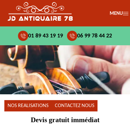
MENU
01 89 43 19 19
06 99 78 44 22
NOS REALISATIONS
CONTACTEZ NOUS
Devis gratuit immédiat