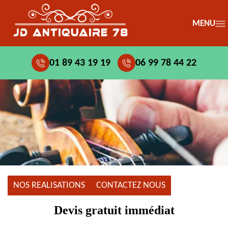
MENU
01 89 43 19 19
06 99 78 44 22
NOS REALISATIONS
CONTACTEZ NOUS
Devis gratuit immédiat