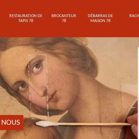
E
RESTAURATION DE
BROCANTEUR
DÉBARRAS DE
RACH
TAPIS 78
78
MAISON 78
 NOUS