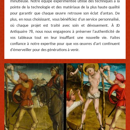
minutieuse. Notre équipe expérimentée utilise des techniques à la
pointe de la technologie et des matériaux de la plus haute qualité
pour garantir que chaque œuvre retrouve son éclat d'antan. De
plus, en nous choisissant, vous bénéficiez d'un service personnalisé,
où chaque projet est traité avec soin et dévouement. À JD
Antiquaire 78, nous nous engageons à préserver l'authenticité de
vos tableaux tout en leur insufflant une nouvelle vie. Faites
confiance à notre expertise pour que vos œuvres d'art continuent
d'émerveiller pour des générations à venir.