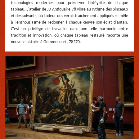
technologies modernes pour préserver l'intégrité de chaque
tableau. L'atelier de JD Antiquaire 78 vibre au rythme des pinceaux
et des solvants, où l'odeur des vernis fraîchement appliqués se mêle
à l'enthousiasme de redonner à chaque œuvre son éclat d'antan.
C'est un privilège de travailler dans une telle harmonie entre
tradition et innovation, où chaque tableau restauré raconte une
nouvelle histoire à Gommecourt, 78270.