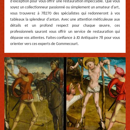
d'exception pour vous offrir une restauration impeccable. Que vous
soyez un collectionneur passionné ou simplement un amateur d'art,
vous trouverez à 78270 des spécialistes qui redonneront à vos
tableaux la splendeur d'antan. Avec une attention méticuleuse aux
détails et un profond respect pour chaque œuvre, ces
professionnels sauront vous offrir un service de restauration qui
dépasse vos attentes. Faites confiance à JD Antiquaire 78 pour vous
orienter vers ces experts de Gommecourt.