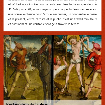
et où l'art nous inspire pour la restaurer dans toute sa splendeur. À
JD Antiquaire 78, nous croyons que chaque tableau restauré est
une nouvelle chance pour l'art de s'exprimer, un pont entre le passé
et le présent, entre l'artiste et le public. C'est un travail minutieux
et passionnant, un véritable voyage à travers le temps.