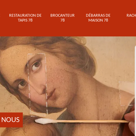
E
RESTAURATION DE
BROCANTEUR
DÉBARRAS DE
RACH
TAPIS 78
78
MAISON 78
 NOUS