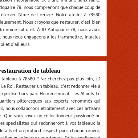
assion inébranlable et d'une minutie sans faille,
Antiquaire 78, nous comprenons que chaque coup de
réserver l'âme de l'œuvre. Notre atelier à 78580
ieusement. Nous croyons que restaurer, c'est bien
trimoine culturel. À JD Antiquaire 78, nous avons
 et nous nous engageons à les transmettre, intactes
i et d'ailleurs.
restauration de tableau
 tableau à 78580 ? Ne cherchez pas plus loin, JD
s Le Roi. Restaurer un tableau, c'est redonner vie à
expertise hors pair. Heureusement, Les Alluets Le
quartiers pittoresques aux experts renommés qui
 78, nous collaborons étroitement avec ces artisans
e. Que vous soyez un collectionneur passionné ou
s spécialistes qui redonneront à vos tableaux la
détails et un profond respect pour chaque œuvre,