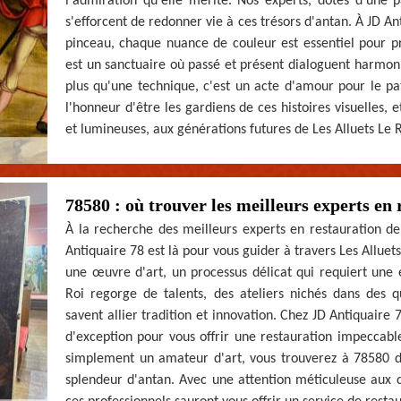
l'admiration qu'elle mérite. Nos experts, dotés d'une p
s'efforcent de redonner vie à ces trésors d'antan. À JD 
pinceau, chaque nuance de couleur est essentiel pour p
est un sanctuaire où passé et présent dialoguent harmon
plus qu'une technique, c'est un acte d'amour pour le pa
l'honneur d'être les gardiens de ces histoires visuelles,
et lumineuses, aux générations futures de Les Alluets Le Ro
78580 : où trouver les meilleurs experts en 
À la recherche des meilleurs experts en restauration de
Antiquaire 78 est là pour vous guider à travers Les Alluet
une œuvre d'art, un processus délicat qui requiert une 
Roi regorge de talents, des ateliers nichés dans des 
savent allier tradition et innovation. Chez JD Antiquaire
d'exception pour vous offrir une restauration impeccabl
simplement un amateur d'art, vous trouverez à 78580 de
splendeur d'antan. Avec une attention méticuleuse aux 