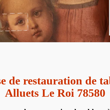
e de restauration de t
Alluets Le Roi 78580