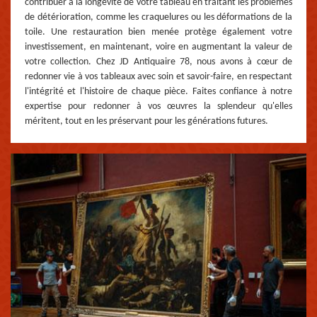
contribuer à la longévité de votre tableau en traitant les problèmes
de détérioration, comme les craquelures ou les déformations de la
toile. Une restauration bien menée protège également votre
investissement, en maintenant, voire en augmentant la valeur de
votre collection. Chez JD Antiquaire 78, nous avons à cœur de
redonner vie à vos tableaux avec soin et savoir-faire, en respectant
l'intégrité et l'histoire de chaque pièce. Faites confiance à notre
expertise pour redonner à vos œuvres la splendeur qu'elles
méritent, tout en les préservant pour les générations futures.