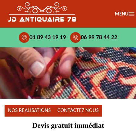
MENU
01 89 43 19 19
06 99 78 44 22
NOS REALISATIONS
CONTACTEZ NOUS
Devis gratuit immédiat