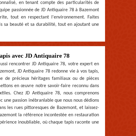
nnalisé, en tenant compte des particularités de
L'équipe passionnée de JD Antiquaire 78 à Bazemont
rite, tout en respectant l'environnement. Faites
s sa beauté et sa durabilité, tout en ajoutant une
tapis avec JD Antiquaire 78
ussi rencontrer JD Antiquaire 78, votre expert en
zemont, JD Antiquaire 78 redonne vie à vos tapis,
sse de précieux héritages familiaux ou de pièces
mettons en œuvre notre savoir-faire reconnu dans
extiles. Chez JD Antiquaire 78, nous comprenons
vec une passion inébranlable que nous nous dédions
ns les rues pittoresques de Bazemont, et laissez-
 Bazemont la référence incontestée en restauration
xpérience inoubliable, où chaque tapis raconte une