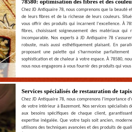
78580: optimisation des fibres et des couleu
Chez JD Antiquaire 78, nous comprenons que la beauté et 
de leurs fibres et de la richesse de leurs couleurs. S
vous offrir des produits qui incarnent l'excellence. À 7
fibres, choisissant soigneusement des matériaux qui 
incomparable. Nos experts à JD Antiquaire 78 s'assuren
robuste, mais aussi esthétiquement plaisant. En parall
proposant une palette qui s'harmonise parfaitement 
sophistication et de chaleur à votre espace. À 78580, no
nous nous engageons à vous fournir des produits qui vous 
Services spécialisés de restauration de tap
Chez JD Antiquaire 78, nous comprenons l'importance d'u
de votre intérieur à Bazemont. Nos services spécialisés 
aux besoins spécifiques de chaque client, garantissa
expertise inégalée. Que votre tapis soit ancien, modern
utilisons des techniques avancées et des produits de qual