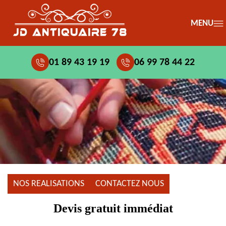
MENU
01 89 43 19 19
06 99 78 44 22
NOS REALISATIONS
CONTACTEZ NOUS
Devis gratuit immédiat