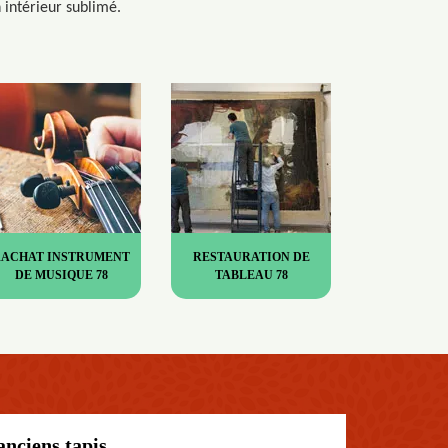
n intérieur sublimé.
RACHAT INSTRUMENT
RESTAURATION DE
DE MUSIQUE 78
TABLEAU 78
nciens tapis