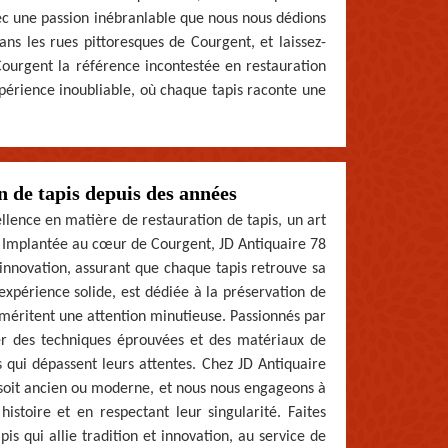
vec une passion inébranlable que nous nous dédions
ns les rues pittoresques de Courgent, et laissez-
 Courgent la référence incontestée en restauration
xpérience inoubliable, où chaque tapis raconte une
n de tapis depuis des années
lence en matière de restauration de tapis, un art
. Implantée au cœur de Courgent, JD Antiquaire 78
t innovation, assurant que chaque tapis retrouve sa
expérience solide, est dédiée à la préservation de
i méritent une attention minutieuse. Passionnés par
er des techniques éprouvées et des matériaux de
s qui dépassent leurs attentes. Chez JD Antiquaire
 soit ancien ou moderne, et nous nous engageons à
histoire et en respectant leur singularité. Faites
is qui allie tradition et innovation, au service de