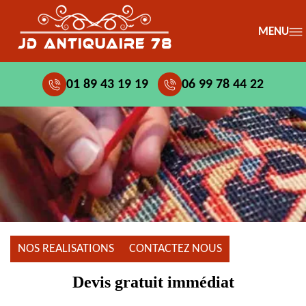
MENU
01 89 43 19 19
06 99 78 44 22
NOS REALISATIONS
CONTACTEZ NOUS
Devis gratuit immédiat