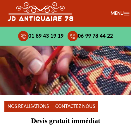
MENU
01 89 43 19 19
06 99 78 44 22
NOS REALISATIONS
CONTACTEZ NOUS
Devis gratuit immédiat