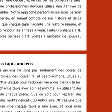
rer une déchirure, de raviver les couleurs ternies,
 de professionnels dévoués utilise une gamme de
ccables. Notre approche personnalisée nous permet
 mérite, en tenant compte de son histoire et de sa
 que chaque tapis raconte une histoire unique, et
oire pour les années à venir. Faites confiance à JD
ables œuvres d'art, prêtes à embellir de nouveau
s tapis anciens
s anciens ne sont pas seulement des objets de
oires, des souvenirs, et des traditions. Situés au
se unique pour redonner vie à ces trésors tissés.
haque tapis avec soin et minutie, en utilisant des
té de chaque pièce. Que ce soit pour réparer des
des motifs délicats, JD Antiquaire 78 s'assure que
oyons que chaque tapis a une âme, et nous nous