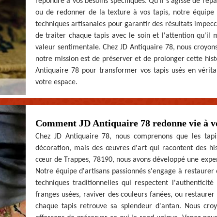
répondre à vos besoins spécifiques. Qu'il s'agisse de répa
ou de redonner de la texture à vos tapis, notre équipe
techniques artisanales pour garantir des résultats impe
de traiter chaque tapis avec le soin et l'attention qu'il
valeur sentimentale. Chez JD Antiquaire 78, nous croyons
notre mission est de préserver et de prolonger cette hist
Antiquaire 78 pour transformer vos tapis usés en vérit
votre espace.
Comment JD Antiquaire 78 redonne vie à vo
Chez JD Antiquaire 78, nous comprenons que les tapi
décoration, mais des œuvres d'art qui racontent des hist
cœur de Trappes, 78190, nous avons développé une experti
Notre équipe d'artisans passionnés s'engage à restaurer c
techniques traditionnelles qui respectent l'authentici
franges usées, raviver des couleurs fanées, ou restaurer 
chaque tapis retrouve sa splendeur d'antan. Nous cr