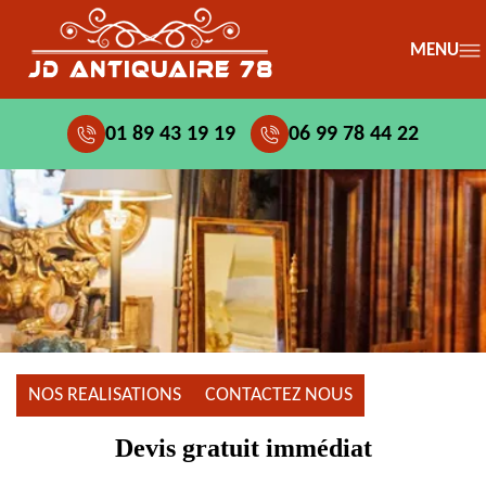
MENU
01 89 43 19 19
06 99 78 44 22
NOS REALISATIONS
CONTACTEZ NOUS
Devis gratuit immédiat