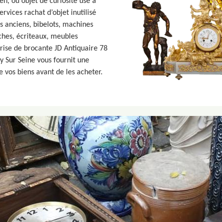
n, ou objet de curiosité usé à
services rachat d’objet inutilisé
s anciens, bibelots, machines
iches, écriteaux, meubles
prise de brocante JD Antiquaire 78
y Sur Seine vous fournit une
e vos biens avant de les acheter.