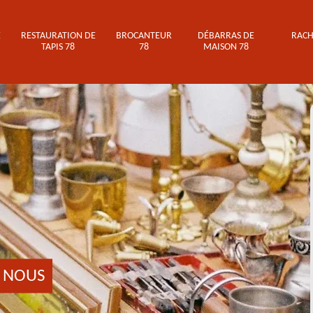
E
RESTAURATION DE
BROCANTEUR
DÉBARRAS DE
RACH
TAPIS 78
78
MAISON 78
 NOUS