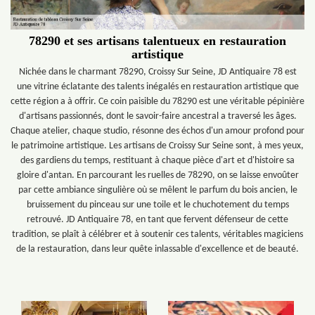
78290 et ses artisans talentueux en restauration
artistique
Nichée dans le charmant 78290, Croissy Sur Seine, JD Antiquaire 78 est
une vitrine éclatante des talents inégalés en restauration artistique que
cette région a à offrir. Ce coin paisible du 78290 est une véritable pépinière
d'artisans passionnés, dont le savoir-faire ancestral a traversé les âges.
Chaque atelier, chaque studio, résonne des échos d'un amour profond pour
le patrimoine artistique. Les artisans de Croissy Sur Seine sont, à mes yeux,
des gardiens du temps, restituant à chaque pièce d'art et d'histoire sa
gloire d'antan. En parcourant les ruelles de 78290, on se laisse envoûter
par cette ambiance singulière où se mêlent le parfum du bois ancien, le
bruissement du pinceau sur une toile et le chuchotement du temps
retrouvé. JD Antiquaire 78, en tant que fervent défenseur de cette
tradition, se plaît à célébrer et à soutenir ces talents, véritables magiciens
de la restauration, dans leur quête inlassable d'excellence et de beauté.