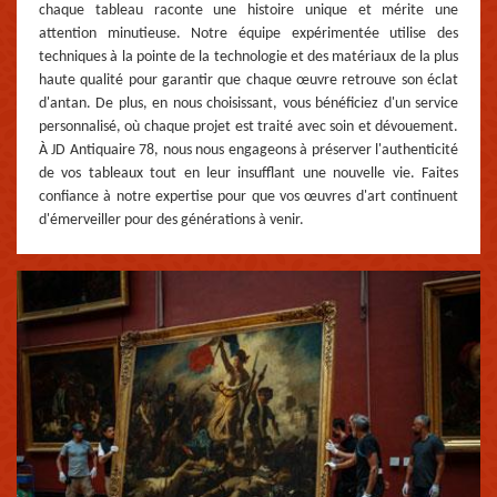
chaque tableau raconte une histoire unique et mérite une
attention minutieuse. Notre équipe expérimentée utilise des
techniques à la pointe de la technologie et des matériaux de la plus
haute qualité pour garantir que chaque œuvre retrouve son éclat
d'antan. De plus, en nous choisissant, vous bénéficiez d'un service
personnalisé, où chaque projet est traité avec soin et dévouement.
À JD Antiquaire 78, nous nous engageons à préserver l'authenticité
de vos tableaux tout en leur insufflant une nouvelle vie. Faites
confiance à notre expertise pour que vos œuvres d'art continuent
d'émerveiller pour des générations à venir.