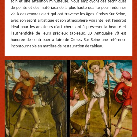
soin et une attention minutieuse. Nous employons des techniques
de pointe et des matériaux de la plus haute qualité pour redonner
vie à des œuvres d'art qui ont traversé les âges. Croissy Sur Seine,
avec son esprit artistique et son atmosphère vibrante, est l'endroit
idéal pour les amateurs d'art cherchant à préserver la beauté et
l'authenticité de leurs précieux tableaux. JD Antiquaire 78 est
honorée de contribuer à faire de Croissy Sur Seine une référence
incontournable en matière de restauration de tableau.