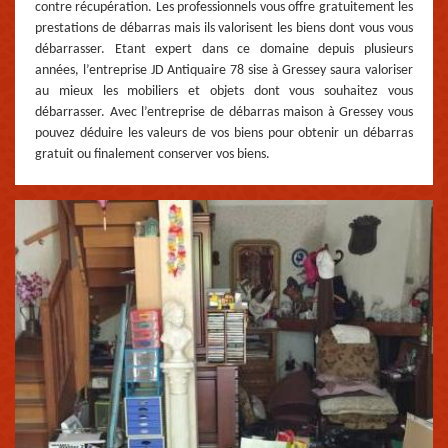
contre récupération. Les professionnels vous offre gratuitement les
prestations de débarras mais ils valorisent les biens dont vous vous
débarrasser. Etant expert dans ce domaine depuis plusieurs
années, l’entreprise JD Antiquaire 78 sise à Gressey saura valoriser
au mieux les mobiliers et objets dont vous souhaitez vous
débarrasser. Avec l’entreprise de débarras maison à Gressey vous
pouvez déduire les valeurs de vos biens pour obtenir un débarras
gratuit ou finalement conserver vos biens.