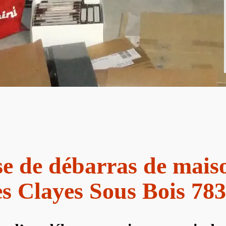
se de débarras de maiso
s Clayes Sous Bois 78