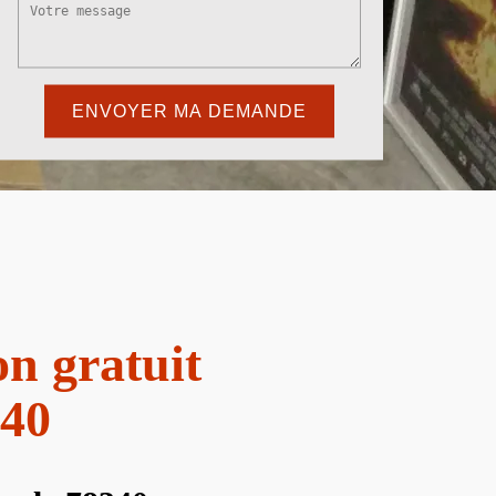
n gratuit
340