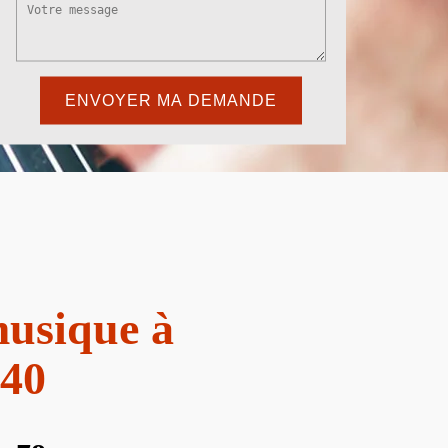
musique à
340