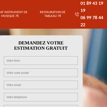
01 89 43 19
19
AT INSTRUMENT DE
RESTAURATION DE
MUSIQUE 78
TABLEAU 78
06 99 78 44
22
DEMANDEZ VOTRE
ESTIMATION GRATUIT